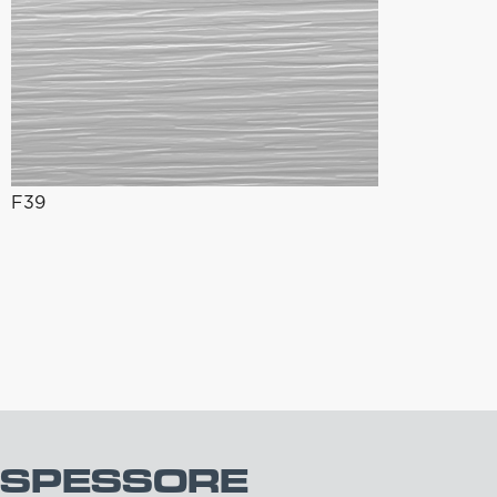
F39
SPESSORE